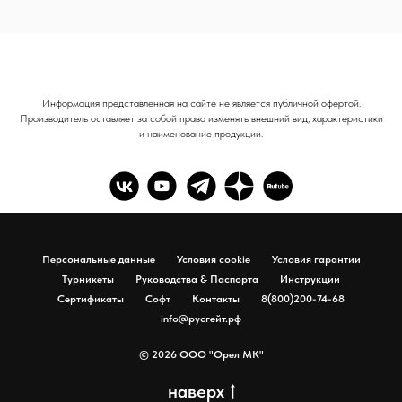
Информация представленная на сайте не является публичной офертой.
Производитель оставляет за собой право изменять внешний вид, характеристики
и наименование продукции.
Персональные данные
Условия cookie
Условия гарантии
Турникеты
Руководства & Паспорта
Инструкции
Сертификаты
Софт
Контакты
8(800)200-74-68
info@русгейт.рф
© 2026 ООО "Орел МК"
наверх